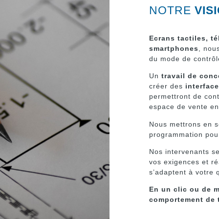
NOTRE
VIS
Ecrans tactiles, 
smartphones
, nou
du mode de contrôle 
Un
travail de con
créer des
interfac
permettront de cont
espace de vente en 
Nous mettrons en sc
programmation pour
Nos intervenants se
vos exigences et réa
s’adaptent à votre 
En un clic ou de m
comportement de 