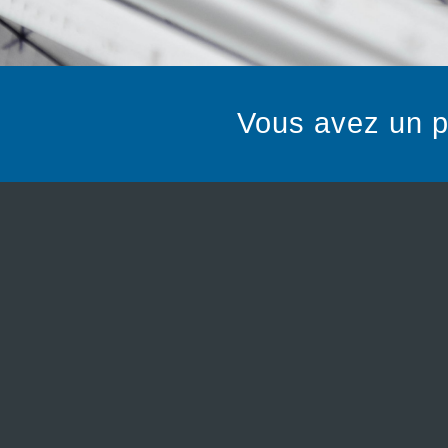
Vous avez un pr
Nos savoir-faires
Bâtiments / Immeubles
Tertaire / Industriel
Résidentiel / Villa